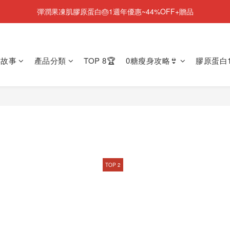
彈潤果凍肌膠原蛋白🎂1週年優惠~44%OFF+贈品
NEW💫ARI BOOTS 小腿足底按摩靴登場
NEW💫ARI BOOTS 小腿足底按摩靴登場
牌故事
產品分類
TOP 8🏆
0糖瘦身攻略👙
膠原蛋白1
TOP 2