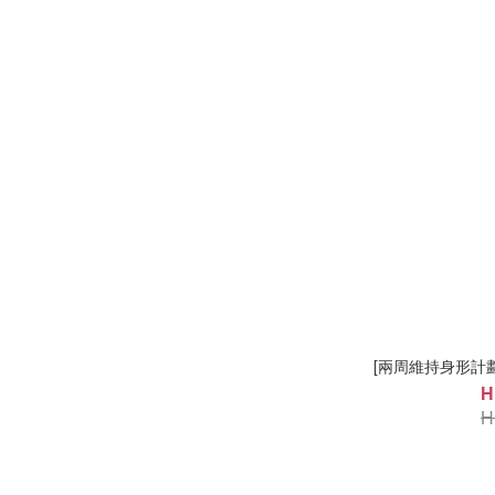
[兩周維持身形計劃
H
H