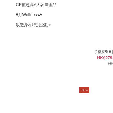
CP值超高⚡大容量產品
8月Wellness🎉
改造身材特別企劃✨
[0糖瘦身
HK$279.
HK
TOP 4