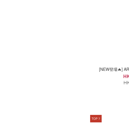
[NEW登場🔥] 
HK
HK
TOP 7