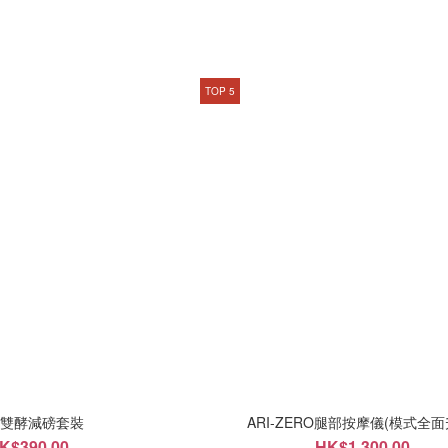
TOP 5
雙酵減磅套裝
ARI-ZERO腿部按摩儀(模式全面
K$390.00
HK$1,300.00