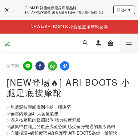
GLAM.D 韓國健康瘦身專業品牌
開啟APP
8月_APP新客贈禮_朱古力酵素3日份 (*每人僅可領取1次)
NEW💫ARI BOOTS 小腿足底按摩靴登場
NEW💫ARI BOOTS 小腿足底按摩靴登場
今個夏天零糖輕鬆瘦⭐限時58%OFF＋贈品
夏日必備😎韓國人氣瘦身奶昔！43%OFF+贈品
NEW💫ARI BOOTS 小腿足底按摩靴登場
分享到
[NEW登場🔥] ARI BOOTS 小
腿足底按摩靴
✅️無遺漏按壓腳底到小腿一掃疲勞
✅️全港內最強4L大容量氣壓
✅️深入按壓肌肉緊繃部位 強力按摩舒緩
✅️讓集中在腿足的血液流至心臟 感受全身暢通的血液循環
✅️血液循環+緩解疲勞+線條護理 ARI BOOTS為你一鍵解決​