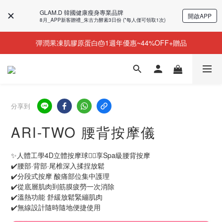
GLAM.D 韓國健康瘦身專業品牌
開啟APP
今個夏天零糖輕鬆瘦⭐限時58%OFF＋贈品
8月_APP新客贈禮_朱古力酵素3日份 (*每人僅可領取1次)
彈潤果凍肌膠原蛋白🎂1週年優惠~44%OFF+贈品
NEW💫ARI BOOTS 小腿足底按摩靴登場
NEW💫ARI BOOTS 小腿足底按摩靴登場
分享到
ARI-TWO 腰背按摩儀
✨人體工學4D立體按摩球💆‍♀️享Spa級腰背按摩
✔️腰部·背部·尾椎深入揉捏放鬆
✔️分段式按摩 酸痛部位集中護理
✔️從底層肌肉到筋膜疲勞一次消除
✔️溫熱功能 舒緩放鬆緊繃肌肉
✔️無線設計隨時隨地便捷使用