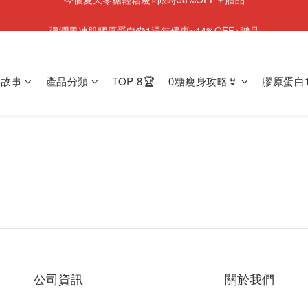
NEW💫ARI BOOTS 小腿足底按摩靴登場
彈潤果凍肌膠原蛋白🎂1週年優惠~44%OFF+贈品
NEW💫ARI BOOTS 小腿足底按摩靴登場
牌故事
產品分類
TOP 8🏆
0糖瘦身攻略👙
膠原蛋白1
公司資訊
關於我們