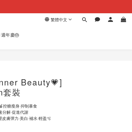
繁體中文
週年慶🎂
立即購買
er Beauty💗]
im套裝
🍎控糖瘦身·抑制暴食
速分解·促進代謝
理皮膚彈力·美白·補水·輕盈🫧