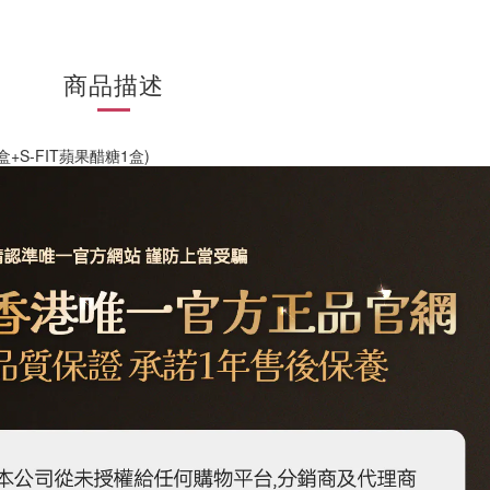
商品描述
+S-FIT蘋果醋糖1盒)​