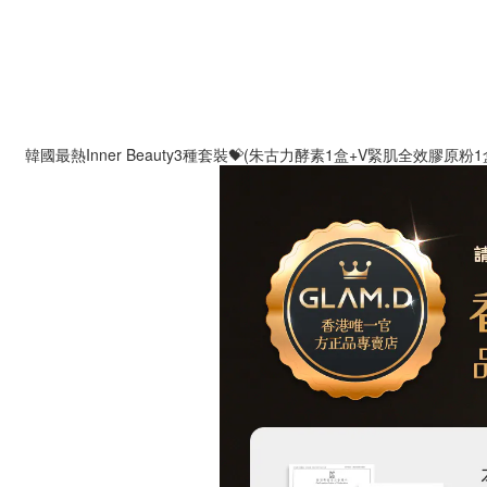
韓國最熱Inner Beauty3種套裝💝(朱古力酵素1盒​+V緊肌全效膠原粉1盒