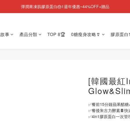
彈潤果凍肌膠原蛋白🎂1週年優惠~44%OFF+贈品
NEW💫ARI BOOTS 小腿足底按摩靴登場
NEW💫ARI BOOTS 小腿足底按摩靴登場
牌故事
產品分類
TOP 8🏆
0糖瘦身攻略👙
膠原蛋白1
[韓國最紅Inn
Glow&Sl
✅餐前15分鐘蘋果醋糖
✅餐後朱古力酵素🍫快
✅4in1膠原蛋白一次管