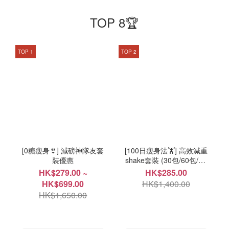
TOP 8🏆
TOP 1
TOP 2
[0糖瘦身👙] 減磅神隊友套
[100日瘦身法🏋️] 高效減重
裝優惠
shake套裝 (30包/60包/90
包自選)
HK$279.00 ~
HK$285.00
HK$699.00
HK$1,400.00
HK$1,650.00