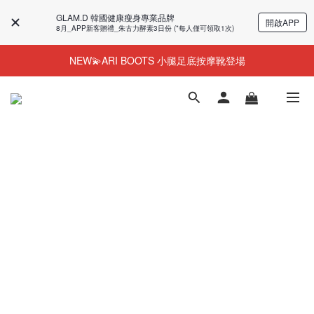
GLAM.D 韓國健康瘦身專業品牌
開啟APP
8月_APP新客贈禮_朱古力酵素3日份 (*每人僅可領取1次)
NEW💫ARI BOOTS 小腿足底按摩靴登場
NEW💫ARI BOOTS 小腿足底按摩靴登場
今個夏天零糖輕鬆瘦⭐限時58%OFF＋贈品
夏日必備😎韓國人氣瘦身奶昔！43%OFF+贈品
NEW💫ARI BOOTS 小腿足底按摩靴登場