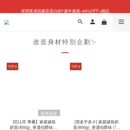
NEW💫ARI BOOTS 小腿足底按摩靴登場
彈潤果凍肌膠原蛋白🎂1週年優惠~44%OFF+贈品
NEW💫ARI BOOTS 小腿足底按摩靴登場
改造身材特別企劃✨
TOP 8
TOP 8
販售結束
【ELLIE 專屬】家庭罐裝
[買多平多🎉] 家庭罐裝奶
奶昔(800g)_香濃伯爵味 (*
昔(800g)_香濃伯爵味 (*產