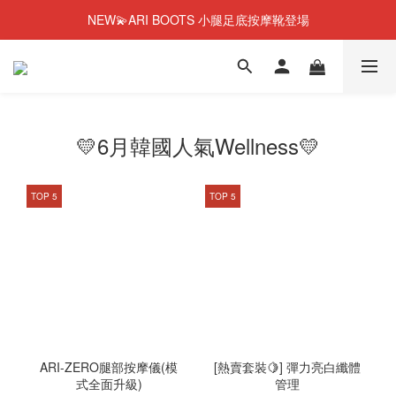
NEW💫ARI BOOTS 小腿足底按摩靴登場
NEW💫ARI BOOTS 小腿足底按摩靴登場
今個夏天零糖輕鬆瘦⭐限時58%OFF＋贈品
彈潤果凍肌膠原蛋白🎂1週年優惠~44%OFF+贈品
💛6月韓國人氣Wellness💛
NEW💫ARI BOOTS 小腿足底按摩靴登場
TOP 5
TOP 5
ARI-ZERO腿部按摩儀(模
[熱賣套裝🍋] 彈力亮白纖體
式全面升級)
管理