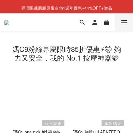
彈潤果凍肌膠原蛋白🎂1週年優惠~44%OFF+贈品
NEW💫ARI BOOTS 小腿足底按摩靴登場
NEW💫ARI BOOTS 小腿足底按摩靴登場
馮C9粉絲專屬限時85折優惠⚡🤫 夠
力又安全，我的 No.1 按摩神器🩵
販售結束
販售結束
[馮C9 one pick 💝] 專屬按
[馮C9 強推👍🏻] ARI-ZERO