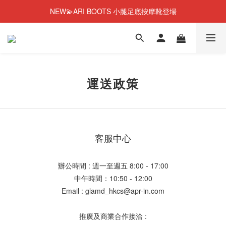
NEW💫ARI BOOTS 小腿足底按摩靴登場
NEW💫ARI BOOTS 小腿足底按摩靴登場
今個夏天零糖輕鬆瘦⭐限時58%OFF＋贈品
夏日必備😎韓國人氣瘦身奶昔！43%OFF+贈品
NEW💫ARI BOOTS 小腿足底按摩靴登場
運送政策
客服中心
辦公時間 : 週一至週五 8:00 - 17:00
中午時間：10:50 - 12:00
Email : glamd_hkcs@apr-in.com
推廣及商業合作接洽 :