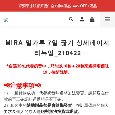
彈潤果凍肌膠原蛋白🎂1週年優惠~44%OFF+贈品
NEW💫ARI BOOTS 小腿足底按摩靴登場
NEW💫ARI BOOTS 小腿足底按摩靴登場
MIRA 밀가루 7일 끊기 상세페이지
리뉴얼_210422
*自選30包代餐奶昔中，只能以10包＋20包來選擇兩個味
道，敬請諒解。
📢
注意事項
📢
1）一旦付款成功，代餐奶昔味道將無法變更。請顧客在付
款前再三確認味道選項是否正確。
2）套裝中的
隨機贈品都是會隨機發貨
，在訂單備註的個人
要求及個人的原因是
絕對無法換貨或退款
。