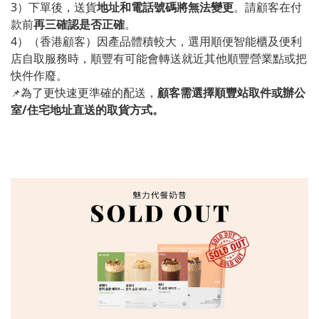
3）下單後，送貨
地址和電話號碼將無法變更
。請顧客在付
款前
再三確認是否正確
。
4）（香港顧客）因產品體積較大，選用順便智能櫃及便利
店自取服務時，順豐有可能會轉送就近其他順豐營業點或把
快件作廢。
為了更快速更準確的配送，
顧客需選擇順豐站取件或辦公
📌
室/住宅地址直送的取貨方式。