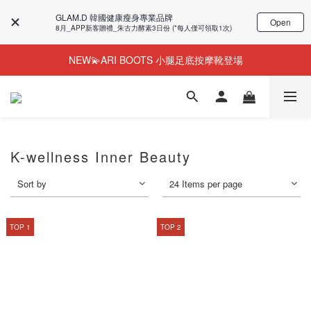
GLAM.D 韓國健康瘦身專業品牌
Open
8月_APP新客贈禮_朱古力酵素3日份 (*每人僅可領取1次)
NEW💫ARI BOOTS 小腿足底按摩靴登場
NEW💫ARI BOOTS 小腿足底按摩靴登場
今個夏天零糖輕鬆瘦⭐限時58%OFF＋贈品
彈潤果凍肌膠原蛋白🎂1週年優惠~44%OFF+贈品
K-wellness Inner Beauty
NEW💫ARI BOOTS 小腿足底按摩靴登場
Sort by
24 Items per page
TOP 1
TOP 2