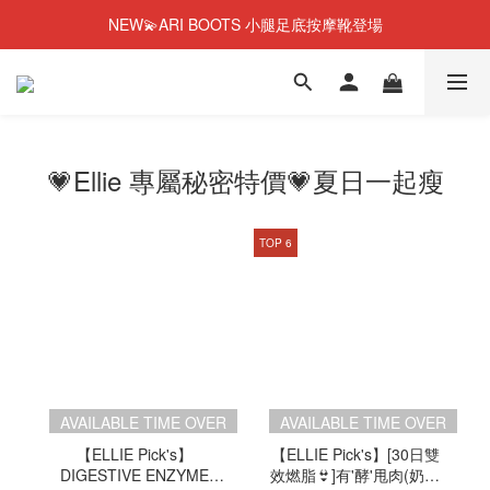
NEW💫ARI BOOTS 小腿足底按摩靴登場
NEW💫ARI BOOTS 小腿足底按摩靴登場
今個夏天零糖輕鬆瘦⭐限時58%OFF＋贈品
彈潤果凍肌膠原蛋白🎂1週年優惠~44%OFF+贈品
💗Ellie 專屬秘密特價💗夏日一起瘦
NEW💫ARI BOOTS 小腿足底按摩靴登場
TOP 6
AVAILABLE TIME OVER
AVAILABLE TIME OVER
【ELLIE Pick's】
【ELLIE Pick's】[30日雙
DIGESTIVE ENZYME
效燃脂👙]有'酵'甩肉(奶昔