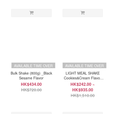
AVAILABLE TIME OVER
AVAILABLE TIME OVER
Bulk Shake (800g) _Black
LIGHT MEAL SHAKE
Sesame Flavor
Cookies&Cream Flavor
10ea
HK$434.00
HK$242.00 ~
HK$720.00
HK$935.00
HK$1,510.00