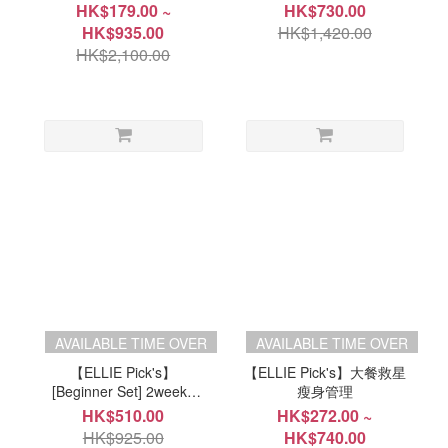
Powder_Chocolate Flavor
+酵素)套裝
HK$179.00 ~
HK$730.00
HK$935.00
HK$1,420.00
HK$2,100.00
AVAILABLE TIME OVER
AVAILABLE TIME OVER
【ELLIE Pick's】
【ELLIE Pick's】大餐救星
[Beginner Set] 2weeks
瘦身管理
Body Fat Loss set (25ea)
HK$510.00
HK$272.00 ~
HK$925.00
HK$740.00