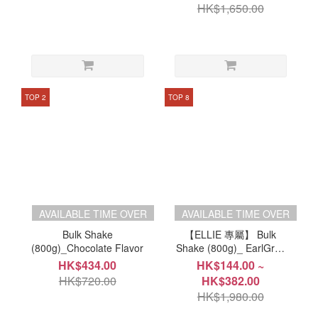
HK$1,650.00
TOP 2
TOP 8
AVAILABLE TIME OVER
AVAILABLE TIME OVER
Bulk Shake
【ELLIE 專屬】 Bulk
(800g)_Chocolate Flavor
Shake (800g)_ EarlGrey
MilkTea(*產品效期 2026年
HK$434.00
HK$144.00 ~
9月18日)
HK$720.00
HK$382.00
HK$1,980.00