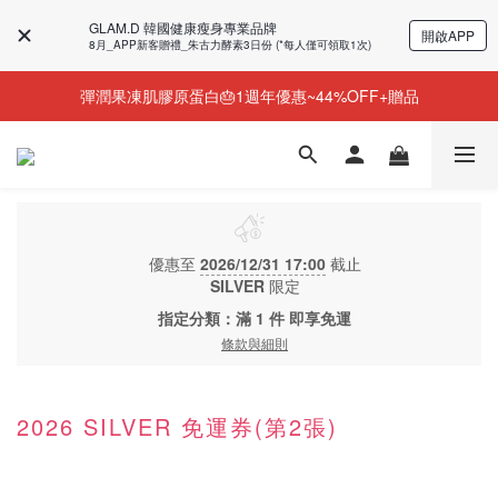
GLAM.D 韓國健康瘦身專業品牌
開啟APP
今個夏天零糖輕鬆瘦⭐限時58%OFF＋贈品
8月_APP新客贈禮_朱古力酵素3日份 (*每人僅可領取1次)
彈潤果凍肌膠原蛋白🎂1週年優惠~44%OFF+贈品
NEW💫ARI BOOTS 小腿足底按摩靴登場
NEW💫ARI BOOTS 小腿足底按摩靴登場
優惠至
2026/12/31 17:00
截止
SILVER
限定
指定分類：滿 1 件 即享免運
條款與細則
2026 SILVER 免運券(第2張)