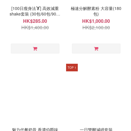
[100日瘦身法🏋️] 高效減重
極速分解酵素粉 大容量(180
shake套裝 (30包/60包/90包
包)
自選)
HK$285.00
HK$1,000.00
HK$1,400.00
HK$2,100.00
TOP 1
魅力代餐奶昔 香濃伯爵味
一日雙酵減磅套裝