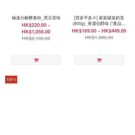
極速分解酵素粉_黑豆茶味
[買多平多🎉] 家庭罐裝奶昔
(800g)_香濃伯爵味 (*產品效
HK$220.00 ~
期 2026年9月18日)
HK$169.00 ~ HK$449.00
HK$1,056.00
HK$1,980.00
HK$2,100.00
TOP 5