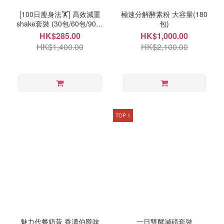
[100日瘦身法🏋️] 高效減重
極速分解酵素粉 大容量(180
shake套裝 (30包/60包/90包
包)
自選)
HK$285.00
HK$1,000.00
HK$1,400.00
HK$2,100.00
TOP 1
魅力代餐奶昔 香濃伯爵味
一日雙酵減磅套裝