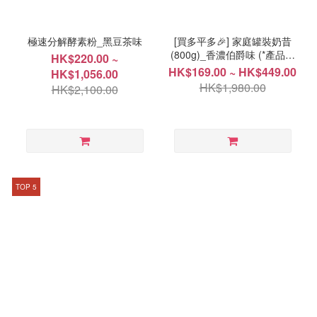
極速分解酵素粉_黑豆茶味
[買多平多🎉] 家庭罐裝奶昔
(800g)_香濃伯爵味 (*產品效
HK$220.00 ~
期 2026年9月18日)
HK$169.00 ~ HK$449.00
HK$1,056.00
HK$1,980.00
HK$2,100.00
TOP 5