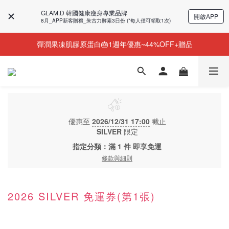
GLAM.D 韓國健康瘦身專業品牌
開啟APP
今個夏天零糖輕鬆瘦⭐限時58%OFF＋贈品
8月_APP新客贈禮_朱古力酵素3日份 (*每人僅可領取1次)
彈潤果凍肌膠原蛋白🎂1週年優惠~44%OFF+贈品
NEW💫ARI BOOTS 小腿足底按摩靴登場
NEW💫ARI BOOTS 小腿足底按摩靴登場
優惠至
2026/12/31 17:00
截止
SILVER
限定
指定分類：滿 1 件 即享免運
條款與細則
2026 SILVER 免運券(第1張)