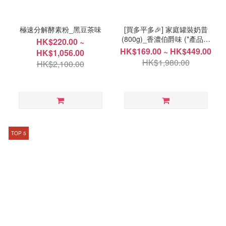
極速分解酵素粉_黑豆茶味
[買多平多🎉] 家庭罐裝奶昔
(800g)_香濃伯爵味 (*產品效
HK$220.00 ~
期 2026年9月18日)
HK$169.00 ~ HK$449.00
HK$1,056.00
HK$1,980.00
HK$2,100.00
TOP 5