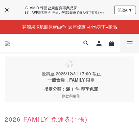
GLAM.D 韓國健康瘦身專業品牌
開啟APP
今個夏天零糖輕鬆瘦⭐限時58%OFF＋贈品
8月_APP新客贈禮_朱古力酵素3日份 (*每人僅可領取1次)
彈潤果凍肌膠原蛋白🎂1週年優惠~44%OFF+贈品
NEW💫ARI BOOTS 小腿足底按摩靴登場
NEW💫ARI BOOTS 小腿足底按摩靴登場
優惠至
2026/12/31 17:00
截止
一般會員，FAMILY
限定
指定分類：滿 1 件 即享免運
條款與細則
2026 FAMILY 免運券(1張)