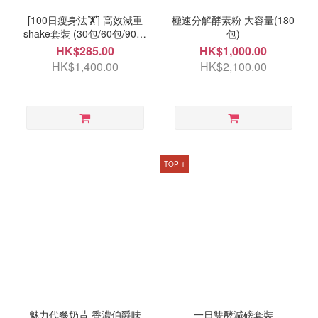
[100日瘦身法🏋️] 高效減重
極速分解酵素粉 大容量(180
shake套裝 (30包/60包/90包
包)
自選)
HK$285.00
HK$1,000.00
HK$1,400.00
HK$2,100.00
TOP 1
魅力代餐奶昔 香濃伯爵味
一日雙酵減磅套裝