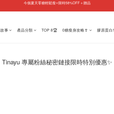
NEW💫ARI BOOTS 小腿足底按摩靴登場
彈潤果凍肌膠原蛋白🎂1週年優惠~44%OFF+贈品
NEW💫ARI BOOTS 小腿足底按摩靴登場
牌故事
產品分類
TOP 8🏆
0糖瘦身攻略👙
膠原蛋白1
Tinayu 專屬粉絲秘密鏈接限時特別優惠✨