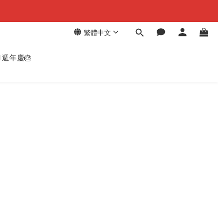
繁體中文
週年慶🎂