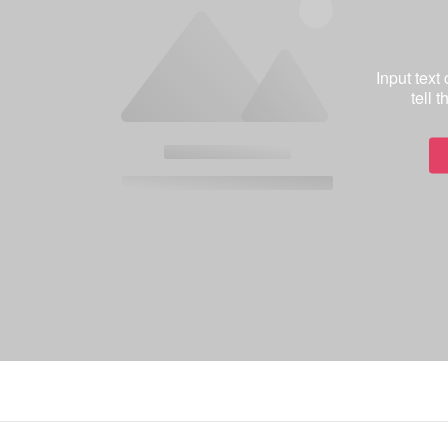
Input text
tell 