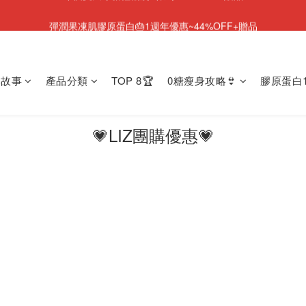
彈潤果凍肌膠原蛋白🎂1週年優惠~44%OFF+贈品
NEW💫ARI BOOTS 小腿足底按摩靴登場
NEW💫ARI BOOTS 小腿足底按摩靴登場
牌故事
產品分類
TOP 8🏆
0糖瘦身攻略👙
膠原蛋白1
💗LIZ團購優惠💗