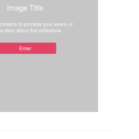
Image Title
 contents to promote your event, or
the story about this slideshow.
Enter