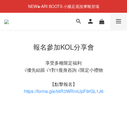
NEW💫ARI BOOTS 小腿足底按摩靴登場
NEW💫ARI BOOTS 小腿足底按摩靴登場
今個夏天零糖輕鬆瘦⭐限時58%OFF＋贈品
夏日必備😎韓國人氣瘦身奶昔！43%OFF+贈品
NEW💫ARI BOOTS 小腿足底按摩靴登場
報名參加KOL分享會
享受多種限定福利
√優先結賬 √1對1瘦身咨詢 √限定小禮物
【點擊報名】
https://forms.gle/t4R3WRmUpF9rGL1J6