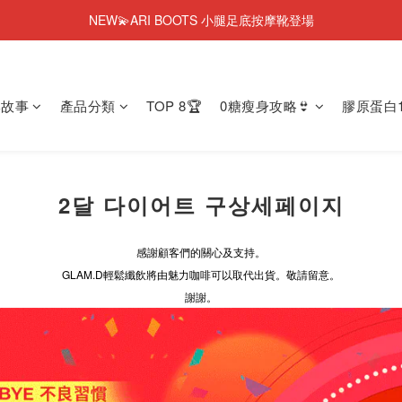
今個夏天零糖輕鬆瘦⭐限時58%OFF＋贈品
NEW💫ARI BOOTS 小腿足底按摩靴登場
彈潤果凍肌膠原蛋白🎂1週年優惠~44%OFF+贈品
NEW💫ARI BOOTS 小腿足底按摩靴登場
牌故事
產品分類
TOP 8🏆
0糖瘦身攻略👙
膠原蛋白1
2달 다이어트 구상세페이지
感謝顧客們的關心及支持。
GLAM.D輕鬆纖飲將由魅力咖啡可以取代出貨。敬請留意。
謝謝。