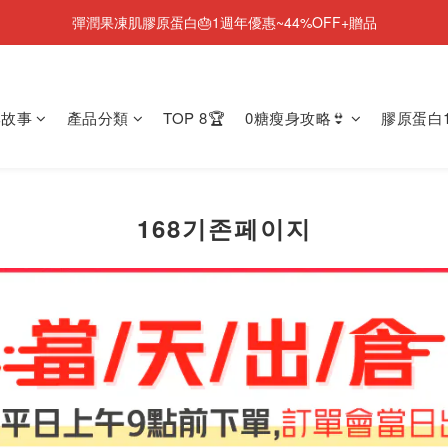
彈潤果凍肌膠原蛋白🎂1週年優惠~44%OFF+贈品
NEW💫ARI BOOTS 小腿足底按摩靴登場
NEW💫ARI BOOTS 小腿足底按摩靴登場
牌故事
產品分類
TOP 8🏆
0糖瘦身攻略👙
膠原蛋白1
168기존페이지