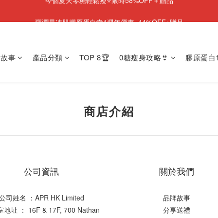
NEW💫ARI BOOTS 小腿足底按摩靴登場
彈潤果凍肌膠原蛋白🎂1週年優惠~44%OFF+贈品
NEW💫ARI BOOTS 小腿足底按摩靴登場
牌故事
產品分類
TOP 8🏆
0糖瘦身攻略👙
膠原蛋白1
商店介紹
公司資訊
關於我們
公司姓名 ：APR HK Limited
品牌故事
址 ： 16F & 17F, 700 Nathan
分享送禮