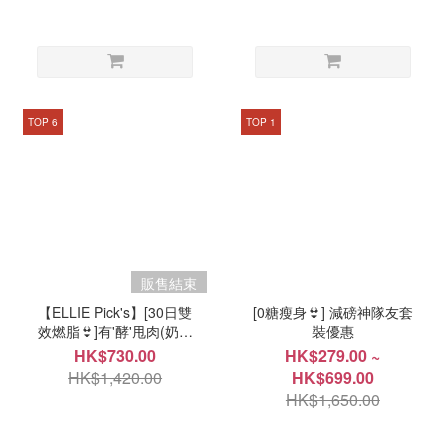
TOP 6
TOP 1
販售結束
【ELLIE Pick's】[30日雙
[0糖瘦身👙] 減磅神隊友套
效燃脂👙]有'酵'甩肉(奶昔
裝優惠
+酵素)套裝
HK$730.00
HK$279.00 ~
HK$1,420.00
HK$699.00
HK$1,650.00