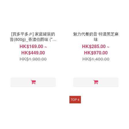
[買多平多🎉] 家庭罐裝奶
魅力代餐奶昔 特濃黑芝麻
昔(800g)_香濃伯爵味 (*產
味
品效期 2026年9月18日)
HK$169.00 ~
HK$285.00 ~
HK$449.00
HK$970.00
HK$1,980.00
HK$1,400.00
TOP 6