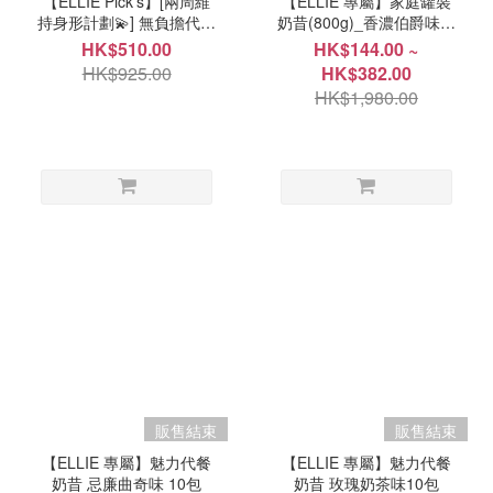
【ELLIE Pick's】[兩周維
【ELLIE 專屬】家庭罐裝
持身形計劃💫] 無負擔代餐
奶昔(800g)_香濃伯爵味 (*
奶昔(25包)
產品效期 2026年9月18日)
HK$510.00
HK$144.00 ~
HK$925.00
HK$382.00
HK$1,980.00
販售結束
販售結束
【ELLIE 專屬】魅力代餐
【ELLIE 專屬】魅力代餐
奶昔 忌廉曲奇味 10包
奶昔 玫瑰奶茶味10包