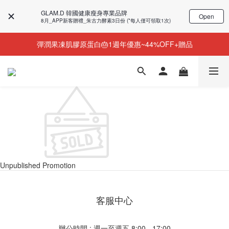
GLAM.D 韓國健康瘦身專業品牌
Open
今個夏天零糖輕鬆瘦⭐限時58%OFF＋贈品
8月_APP新客贈禮_朱古力酵素3日份 (*每人僅可領取1次)
彈潤果凍肌膠原蛋白🎂1週年優惠~44%OFF+贈品
NEW💫ARI BOOTS 小腿足底按摩靴登場
NEW💫ARI BOOTS 小腿足底按摩靴登場
Unpublished Promotion
客服中心
辦公時間 : 週一至週五 8:00 - 17:00