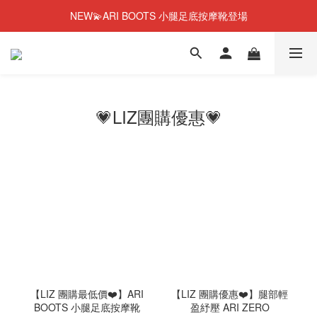
NEW💫ARI BOOTS 小腿足底按摩靴登場
NEW💫ARI BOOTS 小腿足底按摩靴登場
今個夏天零糖輕鬆瘦⭐限時58%OFF＋贈品
彈潤果凍肌膠原蛋白🎂1週年優惠~44%OFF+贈品
NEW💫ARI BOOTS 小腿足底按摩靴登場
💗LIZ團購優惠💗
【LIZ 團購最低價❤️】ARI
【LIZ 團購優惠❤️】腿部輕
BOOTS 小腿足底按摩靴
盈紓壓 ARI ZERO