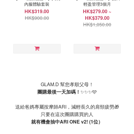
內服體驗套裝
輕盈管理3個月
HK$319.00
HK$279.00 ~
HK$900.00
HK$379.00
HK$1,050.00
GLAM.D 幫您孝順父母！
團購最後一天加碼！
✨✨✨🩵
送給爸媽專屬按摩師ARI，減輕長久的肩頸疲勞🎁
只要在這次團購購買的人
就有機會抽中ARI ONE v2! (1位）