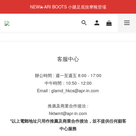
NEW💫ARI BOOTS 小腿足底按摩靴登場
NEW💫ARI BOOTS 小腿足底按摩靴登場
今個夏天零糖輕鬆瘦⭐限時58%OFF＋贈品
彈潤果凍肌膠原蛋白🎂1週年優惠~44%OFF+贈品
NEW💫ARI BOOTS 小腿足底按摩靴登場
客服中心
辦公時間 : 週一至週五 8:00 - 17:00
中午時間：10:50 - 12:00
Email : glamd_hkcs@apr-in.com
推廣及商業合作接洽 :
hktwmt@apr-in.com
*以上電郵地址只用作推薦及商業合作接洽，並不提供任何顧客
中心服務