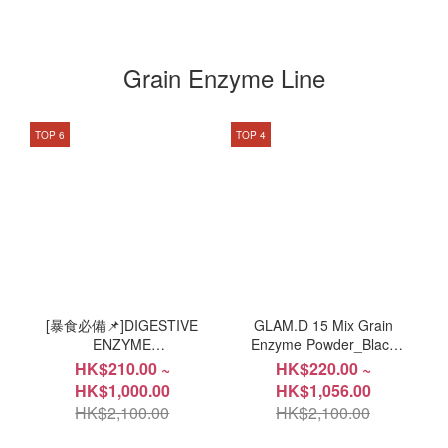
Grain Enzyme Line
TOP 6
TOP 4
T
[暴食必備📌]DIGESTIVE
GLAM.D 15 Mix Grain
ENZYME
Enzyme Powder_Black
Powder_Chocolate Flavor
Bean tea Flavor
HK$210.00 ~
HK$220.00 ~
HK$1,000.00
HK$1,056.00
HK$2,100.00
HK$2,100.00