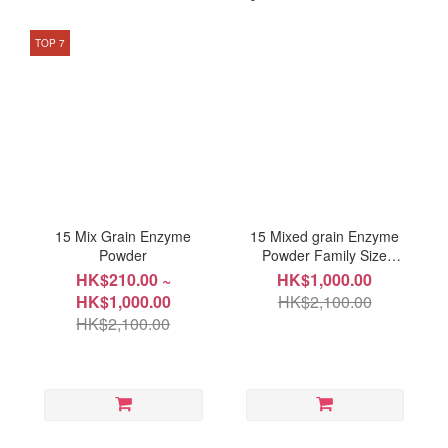
TOP 7
15 Mix Grain Enzyme
15 Mixed grain Enzyme
Powder
Powder Family Size
(180ea)
HK$210.00 ~
HK$1,000.00
HK$1,000.00
HK$2,100.00
HK$2,100.00