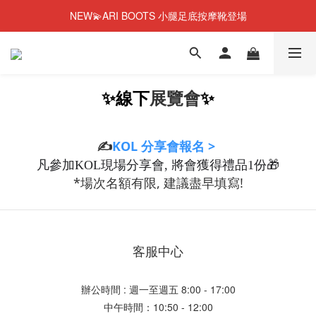
NEW💫ARI BOOTS 小腿足底按摩靴登場
NEW💫ARI BOOTS 小腿足底按摩靴登場
今個夏天零糖輕鬆瘦⭐限時58%OFF＋贈品
彈潤果凍肌膠原蛋白🎂1週年優惠~44%OFF+贈品
✨線下
展覽會
✨
NEW💫ARI BOOTS 小腿足底按摩靴登場
✍️
KOL 分享會報名 >
凡參加KOL現場分享會, 將會獲得禮品1份🎁
*場次名額有限, 建議盡早填寫!
客服中心
辦公時間 : 週一至週五 8:00 - 17:00
中午時間：10:50 - 12:00